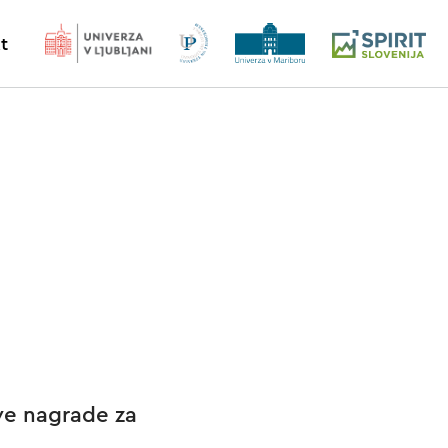
t
eve nagrade za