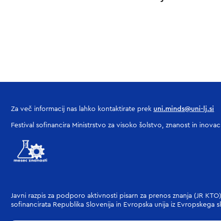
Za več informacij nas lahko kontaktirate prek
uni.minds@uni-lj.si
Festival sofinancira Ministrstvo za visoko šolstvo, znanost in inova
Javni razpis za podporo aktivnosti pisarn za prenos znanja (JR KTO) 
sofinancirata Republika Slovenija in Evropska unija iz Evropskega s