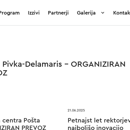
Program
Izzivi
Partnerji
Galerija
Kontak
 Pivka-Delamaris – ORGANIZIRAN
OZ
21.06.2025
 centra Pošta
Petnajst let rektorj
NIZIRAN PREVOZ
najboljšo inovacijo