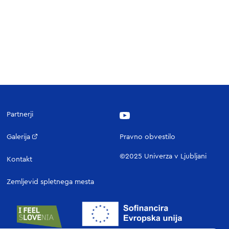
Partnerji
Galerija
Pravno obvestilo
Zunanja povezava, odpre se v novem zavihku.
©2025 Univerza v Ljubljani
Kontakt
Zemljevid spletnega mesta